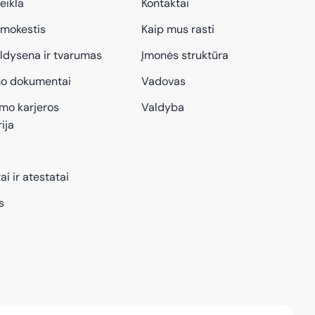
eikla
Kontaktai
mokestis
Kaip mus rasti
aldysena ir tvarumas
Įmonės struktūra
mo dokumentai
Vadovas
imo karjeros
Valdyba
ija
ai ir atestatai
s