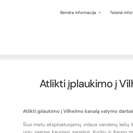
Skip
to
Bendra informacija
Teisinė info
content
Atlikti įplaukimo į 
Atlikti įplaukimo į Vilhelmo kanalą valymo darba
Šiuo metu eksploatuojamų vidaus vandenų kelių il
upių vagose kaupiasi sąnašos, Kuršių ir Kauno mar