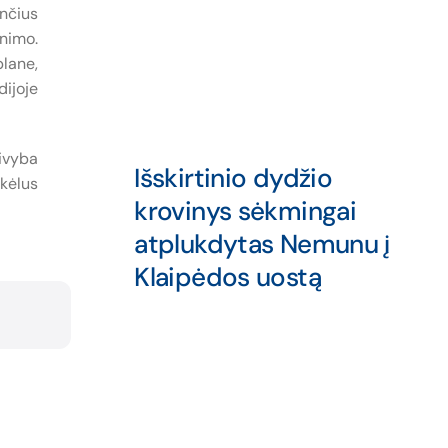
ančius
nimo.
lane,
ijoje
aivyba
Išskirtinio dydžio
kėlus
krovinys sėkmingai
atplukdytas Nemunu į
Klaipėdos uostą