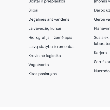
Uostai ir prieplaukos
Įmonės v
Slipai
Darbo už
Degalinės ant vandens
Geroji v
Laivavedžių kursai
Planavi
Hidrografija ir žemėlapiai
Susisiek
laborator
Laivų statyba ir remontas
Karjera
Krovininė logistika
Sertifikat
Vagotvarka
Nuorodo
Kitos paslaugos