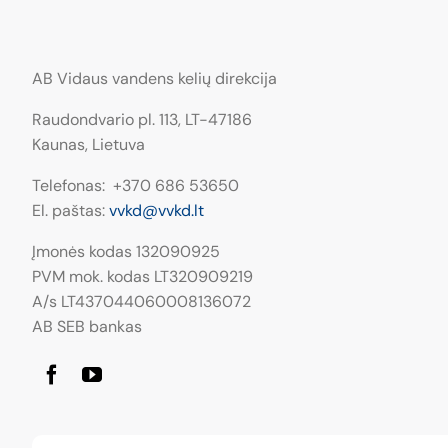
AB Vidaus vandens kelių direkcija
Raudondvario pl. 113, LT−47186
Kaunas, Lietuva
Telefonas: +370 686 53650
El. paštas:
vvkd@vvkd.lt
Įmonės kodas 132090925
PVM mok. kodas LT320909219
A/s LT437044060008136072
AB SEB bankas