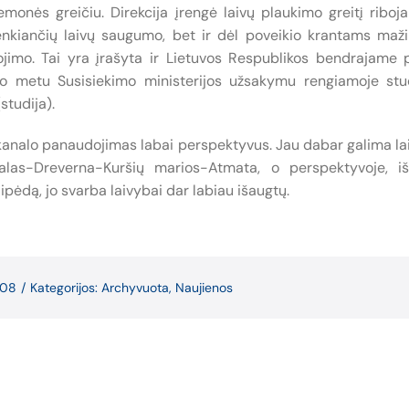
emonės greičiu. Direkcija įrengė laivų plaukimo greitį riboj
enkiančių laivų saugumo, bet ir dėl poveikio krantams maži
jimo. Tai yra įrašyta ir Lietuvos Respublikos bendrajame p
o metu Susisiekimo ministerijos užsakymu rengiamoje stud
studija).
o kanalo panaudojimas labai perspektyvus. Jau dabar galima l
las-Dreverna-Kuršių marios-Atmata, o perspektyvoje, iš
aipėdą, jo svarba laivybai dar labiau išaugtų.
-08
/
Kategorijos:
Archyvuota
,
Naujienos