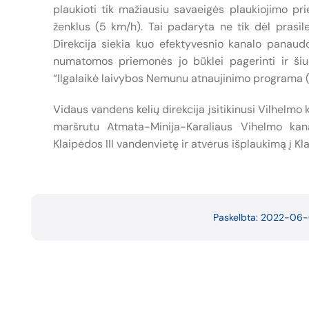
plaukioti tik mažiausiu savaeigės plaukiojimo pri
ženklus (5 km/h). Tai padaryta ne tik dėl prasil
Direkcija siekia kuo efektyvesnio kanalo panaudo
numatomos priemonės jo būklei pagerinti ir šiu
“Ilgalaikė laivybos Nemunu atnaujinimo programa (
Vidaus vandens kelių direkcija įsitikinusi Vilhelm
maršrutu Atmata-Minija-Karaliaus Vihelmo kana
Klaipėdos III vandenvietę ir atvėrus išplaukimą į Kl
Paskelbta: 2022-06