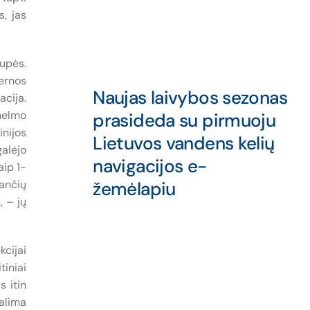
s, jas
upės.
vernos
Naujas laivybos sezonas
acija.
lhelmo
prasideda su pirmuoju
inijos
Lietuvos vandens kelių
galėjo
navigacijos e-
aip 1-
sančių
žemėlapiu
, – jų
kcijai
iniai
s itin
galima