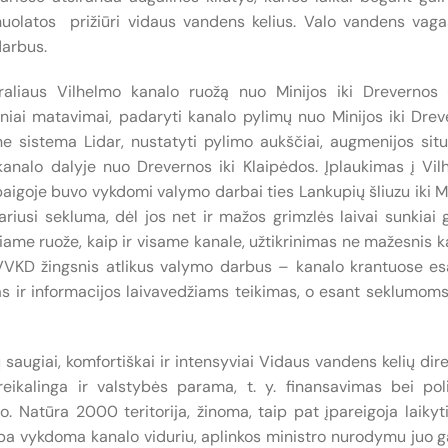
 nuolatos prižiūri vidaus vandens kelius. Valo vandens vaga
darbus.
raliaus Vilhelmo kanalo ruožą nuo Minijos iki Drevernos 
riniai matavimai, padaryti kanalo pylimų nuo Minijos iki Dre
e sistema Lidar, nustatyti pylimo aukščiai, augmenijos situ
 kanalo dalyje nuo Drevernos iki Klaipėdos. Įplaukimas į Vi
igoje buvo vykdomi valymo darbai ties Lankupių šliuzu iki M
iusi sekluma, dėl jos net ir mažos grimzlės laivai sunkiai 
iame ruože, kaip ir visame kanale, užtikrinimas ne mažesnis k
s VVKD žingsnis atlikus valymo darbus – kanalo krantuose e
as ir informacijos laivavedžiams teikimas, o esant seklumoms
 saugiai, komfortiškai ir intensyviai Vidaus vandens kelių dire
ikalinga ir valstybės parama, t. y. finansavimas bei polit
. Natūra 2000 teritorija, žinoma, taip pat įpareigoja laikyti
yba vykdoma kanalo viduriu, aplinkos ministro nurodymu juo 