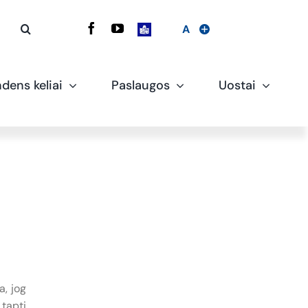
A
dens keliai
Paslaugos
Uostai
a, jog
 tapti