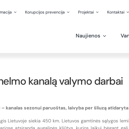
rmacija
Korupcijos prevencija
Projektai
Kontaktai
Naujienos
Van
Vilhelmo kanalą valymo darbai
i – kanalas sezonui paruoštas, laivyba per šliuzą atidaryta
gis Lietuvoje siekia 450 km. Lietuvos gamtinės sąlygos lemi
iose atsiranda augalinės kliūtys, kurios laikui bėgant gali