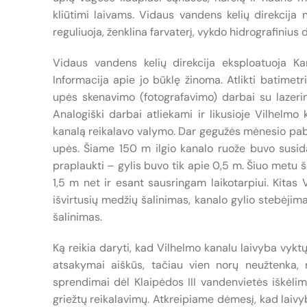
kliūtimi laivams. Vidaus vandens kelių direkcija
reguliuoja, ženklina farvaterį, vykdo hidrografinius 
Vidaus vandens kelių direkcija eksploatuoja Ka
Informacija apie jo būklę žinoma. Atlikti batimet
upės skenavimo (fotografavimo) darbai su lazerin
Analogiški darbai atliekami ir likusioje Vilhelmo
kanalą reikalavo valymo. Dar gegužės mėnesio paba
upės. Šiame 150 m ilgio kanalo ruože buvo susidar
praplaukti – gylis buvo tik apie 0,5 m. Šiuo metu š
1,5 m net ir esant sausringam laikotarpiui. Kita
išvirtusių medžių šalinimas, kanalo gylio stebėjim
šalinimas.
Ką reikia daryti, kad Vilhelmo kanalu laivyba vyktų
atsakymai aiškūs, tačiau vien norų neužtenka, re
sprendimai dėl Klaipėdos III vandenvietės iškėlimo
griežtų reikalavimų. Atkreipiame dėmesį, kad laiv