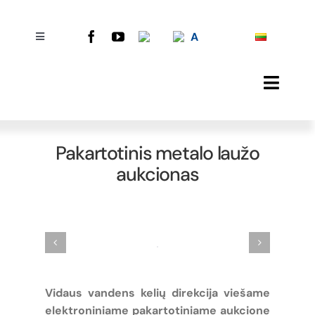
Skip
to
A
content
Toggle
Navigation
Bendra informacija
Toggle
Naviga
Teisinė informacija
Naujienos
Pakartotinis metalo laužo
Korupcijos prevencija
aukcionas
Vandens keliai
Paslaugos
Projektai
Uostai
Kontaktai
Vidaus vandens kelių direkcija
viešame
Search
elektroniniame pakartotiniame aukcione
for: