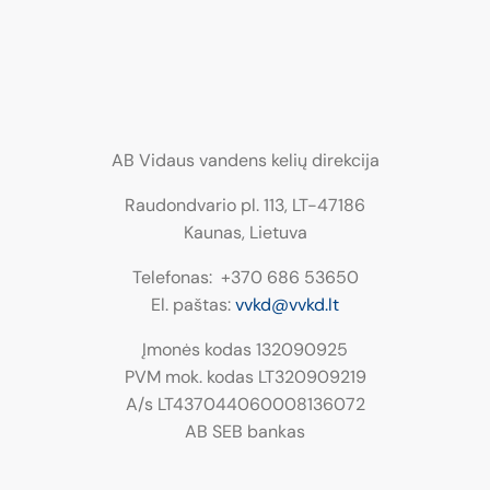
AB Vidaus vandens kelių direkcija
Raudondvario pl. 113, LT−47186
Kaunas, Lietuva
Telefonas: +370 686 53650
El. paštas:
vvkd@vvkd.lt
Įmonės kodas 132090925
PVM mok. kodas LT320909219
A/s LT437044060008136072
AB SEB bankas