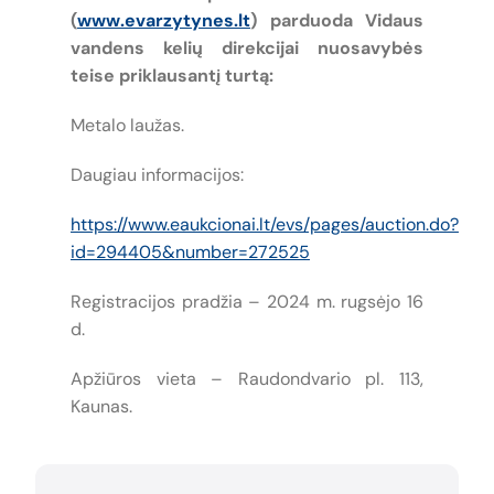
(
www.evarzytynes.lt
) parduoda Vidaus
vandens kelių direkcijai nuosavybės
teise priklausantį turtą:
Metalo laužas.
Daugiau informacijos:
https://www.eaukcionai.lt/evs/pages/auction.do?
id=294405&number=272525
Registracijos pradžia – 2024 m. rugsėjo 16
d.
Apžiūros vieta – Raudondvario pl. 113,
Kaunas.