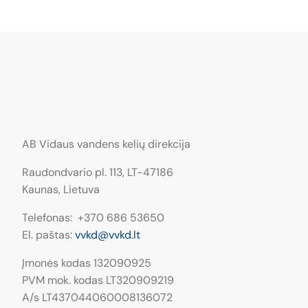
AB Vidaus vandens kelių direkcija
Raudondvario pl. 113, LT−47186
Kaunas, Lietuva
Telefonas: +370 686 53650
El. paštas:
vvkd@vvkd.lt
Įmonės kodas 132090925
PVM mok. kodas LT320909219
A/s LT437044060008136072