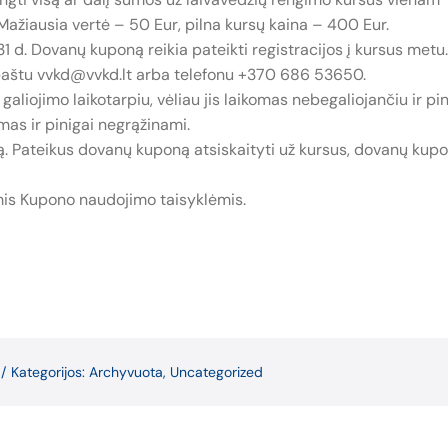
žiausia vertė – 50 Eur, pilna kursų kaina – 400 Eur.
1 d. Dovanų kuponą reikia pateikti registracijos į kursus metu.
. paštu vvkd@vvkd.lt arba telefonu +370 686 53650.
iojimo laikotarpiu, vėliau jis laikomas nebegaliojančiu ir pin
as ir pinigai negrąžinami.
ą. Pateikus dovanų kuponą atsiskaityti už kursus, dovanų kup
mis Kupono naudojimo taisyklėmis.
/
Kategorijos:
Archyvuota
,
Uncategorized