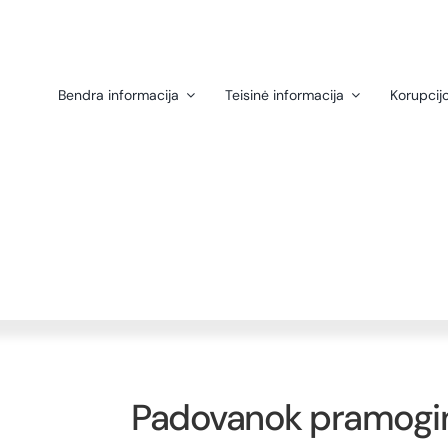
Skip
to
content
Bendra informacija
Teisinė informacija
Korupcij
Padovanok pramogini