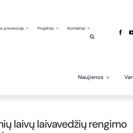
os prevencija
Projektai
Kontaktai
Naujienos
Van
ų laivų laivavedžių rengimo