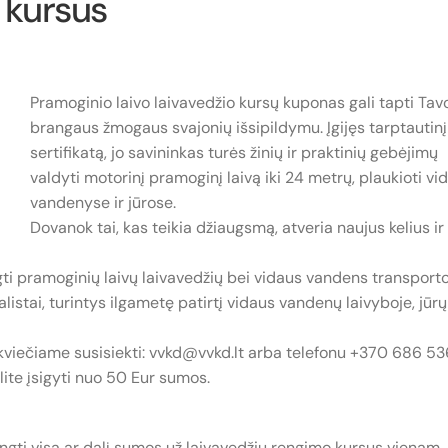
kursus
Pramoginio laivo laivavedžio kursų kuponas gali tapti Tav
brangaus žmogaus svajonių išsipildymu. Įgijęs tarptautinį
sertifikatą, jo savininkas turės žinių ir praktinių gebėjimų
valdyti motorinį pramoginį laivą iki 24 metrų, plaukioti vi
vandenyse ir jūrose.
Dovanok tai, kas teikia džiaugsmą, atveria naujus kelius ir
gti pramoginių laivų laivavedžių bei vidaus vandens transport
tai, turintys ilgametę patirtį vidaus vandenų laivyboje, jūrų
 kviečiame susisiekti: vvkd@vvkd.lt arba telefonu +370 686 53
ite įsigyti nuo 50 Eur sumos.
ngti visą ar dalį sumos už laivavedžių rengimo kursus vienam