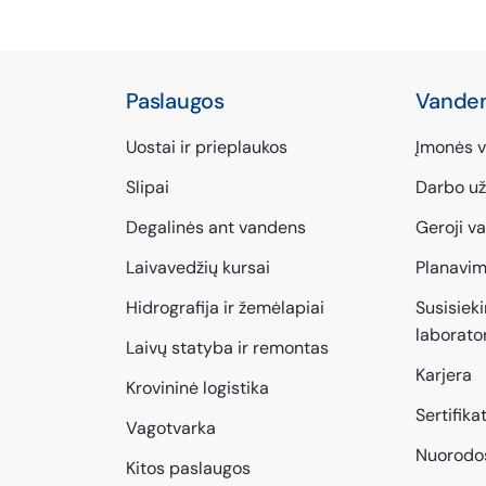
Paslaugos
Vanden
Uostai ir prieplaukos
Įmonės v
Slipai
Darbo už
Degalinės ant vandens
Geroji v
Laivavedžių kursai
Planavi
Hidrografija ir žemėlapiai
Susisiek
laborator
Laivų statyba ir remontas
Karjera
Krovininė logistika
Sertifikat
Vagotvarka
Nuorodo
Kitos paslaugos