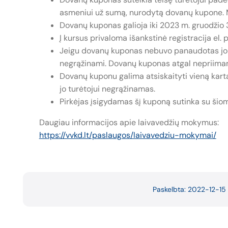
asmeniui už sumą, nurodytą dovanų kupone. Ma
Dovanų kuponas galioja iki 2023 m. gruodžio 3
Į kursus privaloma išankstinė registracija el
Jeigu dovanų kuponas nebuvo panaudotas jo gal
negrąžinami. Dovanų kuponas atgal nepriimam
Dovanų kuponu galima atsiskaityti vieną kart
jo turėtojui negrąžinamas.
Pirkėjas įsigydamas šį kuponą sutinka su šio
Daugiau informacijos apie laivavedžių mokymus:
https://vvkd.lt/paslaugos/laivavedziu-mokymai/
Paskelbta: 2022-12-15