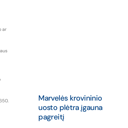
o ar
daus
o
Marvelės krovininio
650.
uosto plėtra įgauna
pagreitį