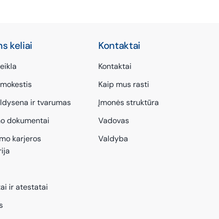
s keliai
Kontaktai
eikla
Kontaktai
mokestis
Kaip mus rasti
aldysena ir tvarumas
Įmonės struktūra
mo dokumentai
Vadovas
imo karjeros
Valdyba
ija
ai ir atestatai
s