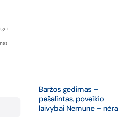
igai
onas
Baržos gedimas –
pašalintas, poveikio
laivybai Nemune – nėra