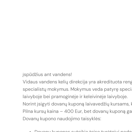
įspūdžius ant vandens!
Vidaus vandens kelių direkcija yra akredituota ren
specialistų mokymus. Mokymus veda patyrę specialis
laivyboje bei pramoginėje ir keleivinėje laivyboje.
Norint įsigyti dovanų kuponą laivavedžių kursams,
Pilna kursų kaina – 400 Eur, bet dovanų kuponą gal
Dovanų kupono naudojimo taisyklės:
Dovanų kuponas suteikia teisę turėtojui pade